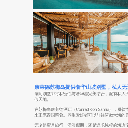
康莱德苏梅岛提供奢华山坡别墅，私人无边
每间别墅都将私密性与奢华感完美结合，配有私人
假天地。
在苏梅岛康莱德酒店（Conrad Koh Samui）
来正宗泰国菜肴。养生爱好者可以前往俯瞰大海的
无论是蜜月旅行、浪漫假期，还是追求纯粹的海边