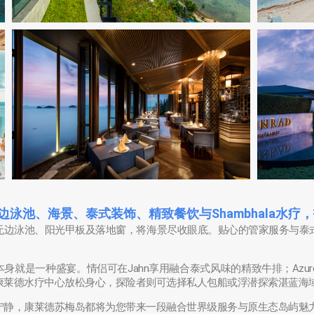
泳池、海景、泰式装饰、精致餐饮与Shambhala水疗
无边泳池、阳光甲板及落地窗，将海景尽收眼底。贴心的管家服务与泰
，餐饮本身就是一种盛宴。情侣可在Jahn享用融合泰式风味的精致牛排；Azur
康莱德水疗中心放松身心，探险者则可选择私人包船或浮潜探索湛蓝海
宁静，康莱德苏梅岛都将为您带来一段融合世界级服务与原生态岛屿魅