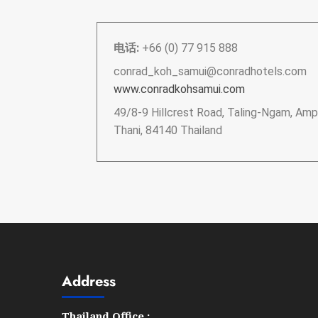
电话:
+66 (0) 77 915 888
conrad_koh_samui@conradhotels.com
www.conradkohsamui.
com
49/8-9 Hillcrest Road, Taling-Ngam, Amp
Thani,
84140
Thailand
Address
Thailand Office :