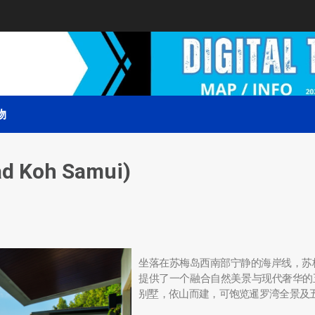
物
Koh Samui)
坐落在苏梅岛西南部宁静的海岸线，苏梅岛康莱
提供了一个融合自然美景与现代奢华的
别墅，依山而建，可饱览暹罗湾全景及