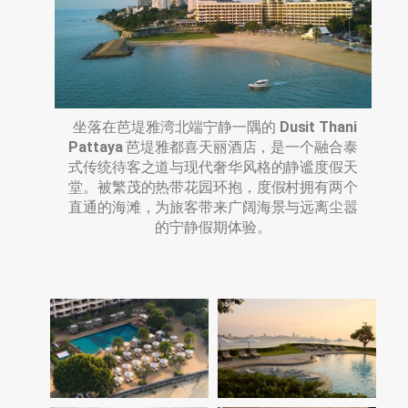
坐落在芭堤雅湾北端宁静一隅的
Dusit Thani
Pattaya
芭堤雅都喜天丽酒店，是一个融合泰
式传统待客之道与现代奢华风格的静谧度假天
堂。被繁茂的热带花园环抱，度假村拥有两个
直通的海滩，为旅客带来广阔海景与远离尘嚣
的宁静假期体验。