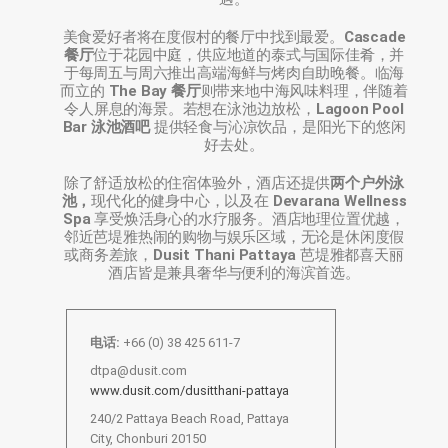
美食爱好者将在度假村的餐厅中找到最爱。
Cascade
餐厅
位于花园中庭，供应地道的泰式与国际佳肴，并
于每周五与周六推出高端海鲜与烤肉自助晚餐。临海
而立的
The Bay 餐厅
则带来地中海风味料理，伴随着
令人屏息的海景。若想在泳池边放松，
Lagoon Pool
Bar 泳池酒吧
提供轻食与沁凉饮品，是阳光下的悠闲
好去处。
除了舒适放松的住宿体验外，酒店还提供
两个户外泳
池，
现代化的健身中心，以及在
Devarana Wellness
Spa
享受焕活身心的水疗服务。酒店地理位置优越，
邻近芭堤雅热闹的购物与娱乐区域，无论是休闲度假
或商务差旅，
Dusit Thani Pattaya
芭堤雅都喜天丽
酒店皆是兼具奢华与便利的海滨首选。
电话:
+66 (0) 38 425 611-7
dtpa@dusit.com
www.dusit.com/dusitthani-pattaya
240/2 Pattaya Beach Road, Pattaya
City, Chonburi 20150