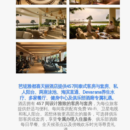
芭堤雅都喜天丽酒店提供457间泰式客房与套房、私
人阳台、两座泳池、海滨直通、Devarana养生水
疗、多家餐厅、健身中心及俱乐部酒廊专属礼遇。
酒店拥有
457 间设计雅致的客房与套房
，为每位旅客
提供舒适与便利。每间客房配有免费 Wi-Fi、卫星电视
和私人阳台。若想体验更高层次的服务，可选择俱乐
部客房或套房，享受
专属办理入住服务
、俱乐部酒廊
每日早餐、全天候茶点以及傍晚欢乐时光等尊贵礼
遇。