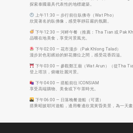
探索泰國最具代表性的地標建築。
上午11:30 — 步行前往臥佛寺（Wat Pho）
欣賞著名的臥佛像，感受寧靜莊嚴的氛圍。
下午12:30 — 河畔午餐（推薦：Tha Tian 或 Pak Khl
品嚐在地美食，享受河景風光。
下午02:00 — 花市漫步（Pak Khlong Talad）
漫步於色彩繽紛的鮮花攤位之間，感受花香四溢。
下午03:00 — 參觀鄭王廟（Wat Arun）（從Tha 
登上塔頂，俯瞰壯麗河景。
下午04:00 — 搭船前往 ICONSIAM
享受高端購物、美食或下午茶時光。
下午06:00 — 日落晚餐遊船（可選）
搭乘昭披耶河遊船，邊用餐邊欣賞黃昏美景，為一天畫