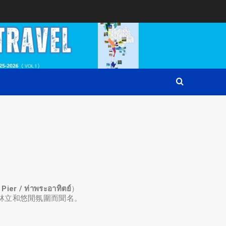
 / ท่าพระอาทิตย์
）
林立和悠閒氛圍而聞名。