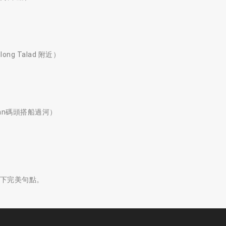
ong Talad 附近）
Tian碼頭搭船過河）
下完美句點。