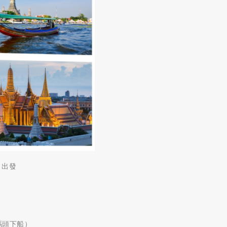
r）出發
g碼頭下船）