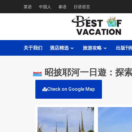
英语
中国人
泰语
日语语言
关于我们
酒店精选
旅游攻略
出版刊
昭披耶河一日遊：探
Check on Google Map