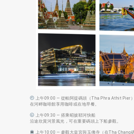
上午09:00 — 從帕阿提碼頭（Tha Phra Athit Pie
在河畔咖啡館享用咖啡或在地早餐。
上午09:30 — 搭乘昭披耶河快船
沿途欣賞河景風光，可在重要碼頭上下船參觀。
上午10:00 — 參觀大皇宮與玉佛寺（在Tha Chan